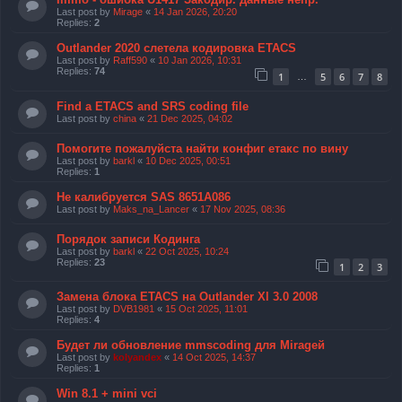
Last post by
Mirage
«
14 Jan 2026, 20:20
Replies:
2
Outlander 2020 слетела кодировка ETACS
Last post by
Raff590
«
10 Jan 2026, 10:31
Replies:
74
1
5
6
7
8
…
Find a ETACS and SRS coding file
Last post by
china
«
21 Dec 2025, 04:02
Помогите пожалуйста найти конфиг етакс по вину
Last post by
barkl
«
10 Dec 2025, 00:51
Replies:
1
Не калибруется SAS 8651A086
Last post by
Maks_na_Lancer
«
17 Nov 2025, 08:36
Порядок записи Кодинга
Last post by
barkl
«
22 Oct 2025, 10:24
Replies:
23
1
2
3
Замена блока ETACS на Outlander Xl 3.0 2008
Last post by
DVB1981
«
15 Oct 2025, 11:01
Replies:
4
Будет ли обновление mmscoding для Mirageй
Last post by
kolyandex
«
14 Oct 2025, 14:37
Replies:
1
Win 8.1 + mini vci