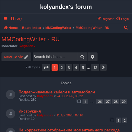
kolyandex's forum
FAQ
Register
Login
S
Home
Board index
MMCodingWriter
MMCodingWriter - RU
e
MMCodingWriter - RU
a
Moderator:
kolyandex
r
Search
Advanced search
c
New Topic
h
Page
1
of
12
1
2
3
4
5
12
Next
276 topics
…
Topics
Поддерживаемые кабели и автомобили
Last post by
kolyandex
«
24 Jul 2026, 05:22
Replies:
280
1
26
27
28
29
…
Инструкция
Last post by
kolyandex
«
11 Apr 2020, 07:10
Replies:
10
1
2
Не корректное отображение моментального расхода