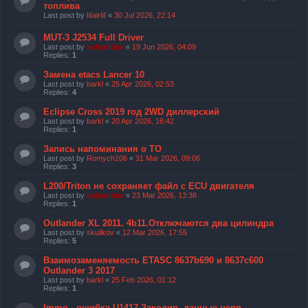
топлива
Last post by
IiIairIiI
«
30 Jul 2026, 22:14
MUT-3 J2534 Full Driver
Last post by
kolyandex
«
19 Jun 2026, 04:09
Replies:
1
Замена etacs Lancer 10
Last post by
barkl
«
25 Apr 2026, 02:53
Replies:
4
Eclipse Cross 2019 год 2WD диллерский
Last post by
barkl
«
20 Apr 2026, 16:42
Replies:
1
Запись напоминания о ТО
Last post by
Romych106
«
31 Mar 2026, 09:06
Replies:
3
L200/Triton не сохраняет файл с ECU двигателя
Last post by
kolyandex
«
23 Mar 2026, 13:38
Replies:
1
Outlander XL 2011. 4b11.Отключаются два цилиндра
Last post by
skulikov
«
12 Mar 2026, 17:55
Replies:
5
Взаимозаменяемость ETASC 8637b690 и 8637с600
Outlander 3 2017
Last post by
barkl
«
25 Feb 2026, 01:12
Replies:
1
Immo - ошибка U1417 Закодир. данные непр.