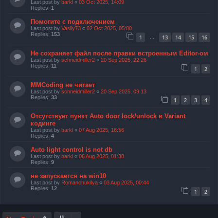
Last post by
barkl
«
03 Oct 2025, 14:09
Replies:
1
Помогите с подключением
Last post by
Vasily73
«
02 Oct 2025, 05:00
Replies:
153
1
13
14
15
16
…
Не сохраняет файл после правки встроенным Editor-ом
Last post by
schneidmiller2
«
20 Sep 2025, 22:26
Replies:
11
1
2
MMCoding не читает
Last post by
schneidmiller2
«
20 Sep 2025, 09:13
Replies:
33
1
2
3
4
Отсутствует пункт Auto door lock/unlock в Variant
кодинге
Last post by
barkl
«
07 Aug 2025, 16:56
Replies:
4
Auto light control is not db
Last post by
barkl
«
06 Aug 2025, 01:38
Replies:
9
не запускается на win10
Last post by
Romanchukilya
«
03 Aug 2025, 00:44
Replies:
12
1
2