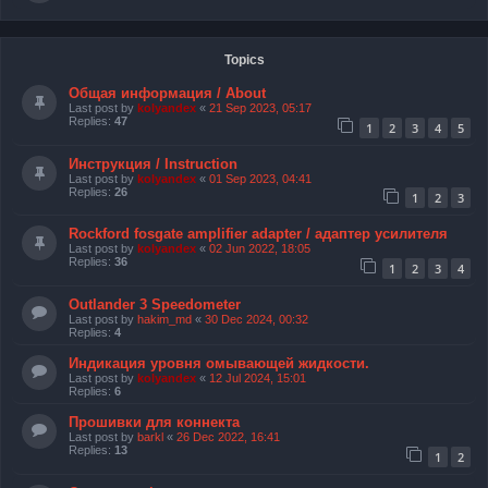
Topics
Общая информация / About
Last post by
kolyandex
«
21 Sep 2023, 05:17
Replies:
47
1
2
3
4
5
Инструкция / Instruction
Last post by
kolyandex
«
01 Sep 2023, 04:41
Replies:
26
1
2
3
Rockford fosgate amplifier adapter / адаптер усилителя
Last post by
kolyandex
«
02 Jun 2022, 18:05
Replies:
36
1
2
3
4
Outlander 3 Speedometer
Last post by
hakim_md
«
30 Dec 2024, 00:32
Replies:
4
Индикация уровня омывающей жидкости.
Last post by
kolyandex
«
12 Jul 2024, 15:01
Replies:
6
Прошивки для коннекта
Last post by
barkl
«
26 Dec 2022, 16:41
Replies:
13
1
2