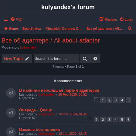
kolyandex's forum
FAQ
Register
Login
S
Home
Board index
Mitsubishi Connect CAN bus adapter
Все об адаптере / All about adapter
e
Все об адаптере / All about adapter
a
Moderator:
kolyandex
r
Search
Advanced search
c
New Topic
h
7 topics • Page
1
of
1
Announcements
В наличии небольшая партия адаптеров
Last post by
kolyandex
«
26 Feb 2025, 00:52
Replies:
49
1
2
3
4
5
Очередь / Queue
Last post by
kolyandex
«
19 Dec 2024, 04:40
Replies:
52
1
2
3
4
5
6
Важные объявления
Last post by
kolyandex
«
18 Jan 2020, 12:45