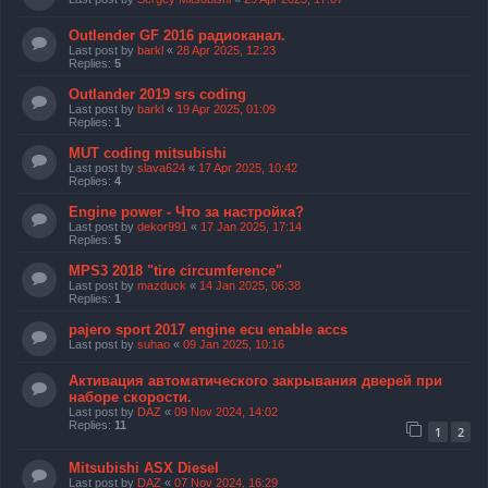
Outlender GF 2016 радиоканал.
Last post by
barkl
«
28 Apr 2025, 12:23
Replies:
5
Outlander 2019 srs coding
Last post by
barkl
«
19 Apr 2025, 01:09
Replies:
1
MUT coding mitsubishi
Last post by
slava624
«
17 Apr 2025, 10:42
Replies:
4
Engine power - Что за настройка?
Last post by
dekor991
«
17 Jan 2025, 17:14
Replies:
5
MPS3 2018 "tire circumference"
Last post by
mazduck
«
14 Jan 2025, 06:38
Replies:
1
pajero sport 2017 engine ecu enable accs
Last post by
suhao
«
09 Jan 2025, 10:16
Активация автоматического закрывания дверей при
наборе скорости.
Last post by
DAZ
«
09 Nov 2024, 14:02
Replies:
11
1
2
Mitsubishi ASX Diesel
Last post by
DAZ
«
07 Nov 2024, 16:29