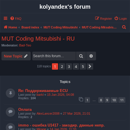
kolyandex's forum
FAQ
Register
Login
S
Home
Board index
MUT Coding Mitsubishi
MUT Coding Mitsubishi - RU
e
MUT Coding Mitsubishi - RU
a
Moderator:
Bad-Teo
r
Search
Advanced search
c
New Topic
h
1
2
3
4
5
Next
118 topics
Topics
Re: Поддерживаемые ECU
Last post by
barkl
«
15 Jan 2026, 04:08
Replies:
104
1
8
9
10
11
…
Оплата
Last post by
AlexLancer2008
«
27 Mar 2026, 21:01
Replies:
2
immo - ошибка U1417 - закодир. данные непр.
Last post by
Mirage
«
14 Jan 2026, 11:33