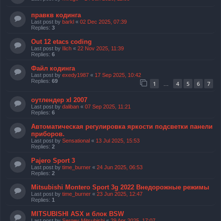
правкв кодинга
Last post by
barkl
«
02 Dec 2025, 07:39
Replies:
3
Out 12 etacs coding
Last post by
Ilich
«
22 Nov 2025, 11:39
Replies:
6
Файл кодинга
Last post by
exedy1987
«
17 Sep 2025, 10:42
Replies:
69
1
4
5
6
7
…
оутлендер xl 2007
Last post by
daliban
«
07 Sep 2025, 11:21
Replies:
6
Автоматическая регулировка яркости подсветки панели
приборов.
Last post by
Sensational
«
13 Jul 2025, 15:53
Replies:
2
Pajero Sport 3
Last post by
time_burner
«
24 Jun 2025, 06:53
Replies:
2
Mitsubishi Montero Sport 3g 2022 Внедорожные режимы
Last post by
time_burner
«
23 Jun 2025, 12:47
Replies:
1
MITSUBISHI ASX и блок BSW
Last post by
Sergey Mitsubishi
«
29 Apr 2025, 17:07