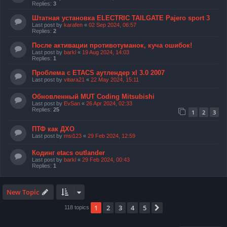
Replies:
3
Штатная установка ELECTRIC TAILGATE Pajero sport 3
Last post by
karafen
«
02 Sep 2024, 06:57
Replies:
2
После активации противотуманок, куча ошибок!
Last post by
barkl
«
19 Aug 2024, 14:03
Replies:
1
Проблема с ЕТАCS аутлендер xl 3.0 2007
Last post by
vitiara21
«
22 May 2024, 15:11
Обновленный MUT Coding Mitsubishi
Last post by
EvSan
«
26 Apr 2024, 02:33
Replies:
25
1
2
3
ПТФ как ДХО
Last post by
msi123
«
29 Feb 2024, 12:59
Кодинг etacs outlander
Last post by
barkl
«
29 Feb 2024, 00:43
Replies:
1
New Topic
1
2
3
4
5
Next
118 topics