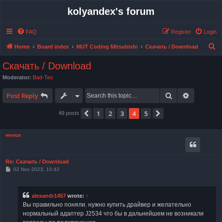
kolyandex's forum
FAQ
Register
Login
S
Home
Board index
MUT Coding Mitsubishi
Скачать / Download
e
Скачать / Download
a
Moderator:
Bad-Teo
r
Search
Advanced 
c
Post Reply
h
1
2
3
4
5
Previous
Next
49 posts
wenux
Re: Скачать / Download
P
02 Nov 2023, 10:42
o
s
t
alexandr1457
wrote:
↑
Вы правильно поняли. нужно купить драйвер и желательно
нормальный адаптер J2534 что бы в дальнейшем не возникали