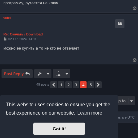
программу, ругается на ключ.
fadei
Re: Скачать / Download
P
02 Feb 2024, 14:11
o
s
можно ее купить а то не кто не отвечает
t
Post Reply
1
2
3
4
5
Previous
Next
49 posts
Jump to
This website uses cookies to ensure you get the
best experience on our website.
Learn more
Home
Board index
Delete cookies
All times are
UTC
Got it!
Powered by
phpBB
® Forum Software © phpBB Limited
Prosilver Dark Edition by
Premium phpBB Styles