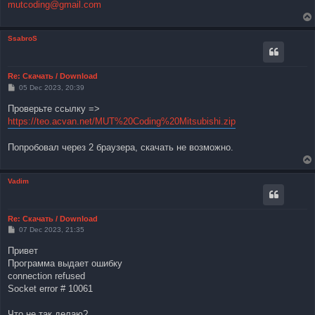
mutcoding@gmail.com
SsabroS
Re: Скачать / Download
P
05 Dec 2023, 20:39
o
s
Проверьте ссылку =>
t
https://teo.acvan.net/MUT%20Coding%20Mitsubishi.zip
Попробовал через 2 браузера, скачать не возможно.
Vadim
Re: Скачать / Download
P
07 Dec 2023, 21:35
o
s
Привет
t
Программа выдает ошибку
connection refused
Socket error # 10061
Что не так делаю?