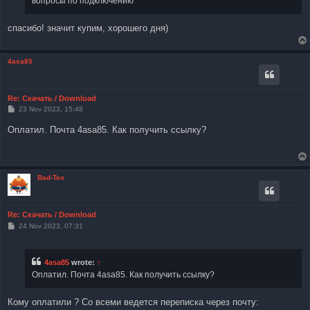
вопросы по подключению
спасибо! значит купим, хорошего дня)
4asa85
Re: Скачать / Download
P
23 Nov 2023, 15:48
o
s
Оплатил. Почта 4asa85. Как получить ссылку?
t
Bad-Teo
Re: Скачать / Download
P
24 Nov 2023, 07:31
o
s
t
4asa85
wrote:
↑
Оплатил. Почта 4asa85. Как получить ссылку?
Кому оплатили ? Со всеми ведется переписка через почту: