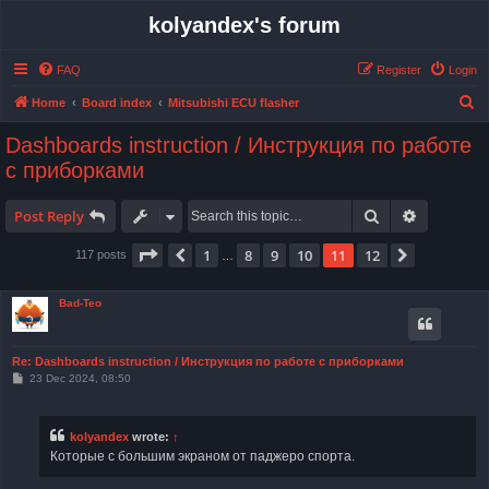
kolyandex's forum
FAQ
Register
Login
S
Home
Board index
Mitsubishi ECU flasher
e
Dashboards instruction / Инструкция по работе
a
с приборками
r
c
Search
Advanced 
Post Reply
h
Page
11
of
12
1
8
9
10
11
12
Previous
Next
117 posts
…
Bad-Teo
Re: Dashboards instruction / Инструкция по работе с приборками
P
23 Dec 2024, 08:50
o
s
t
kolyandex
wrote:
↑
Которые с большим экраном от паджеро спорта.