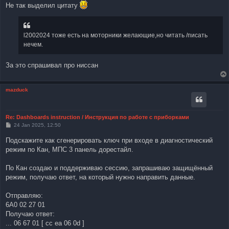
Не так выделил цитату
l2002024 тоже есть на моторники желающие,но читать /писать
нечем.
За это спрашивал про ниссан
mazduck
Re: Dashboards instruction / Инструкция по работе с приборками
P
24 Jan 2025, 12:50
o
s
Подскажите как сгенерировать ключ при входе в диагностический
t
режим по Кан, МПС 3 панель дорестайл.
По Кан создаю и поддерживаю сессию, запрашиваю защищённый
режим, получаю ответ, на который нужно направить данные.
Отправляю:
6А0 02 27 01
Получаю ответ:
... 06 67 01 [ cc ea 06 0d ]