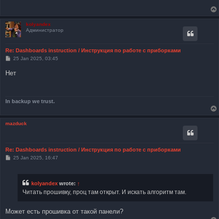
kolyandex
Администратор
Re: Dashboards instruction / Инструкция по работе с приборками
P
25 Jan 2025, 03:45
o
s
Нет
t
In backup we trust.
mazduck
Re: Dashboards instruction / Инструкция по работе с приборками
P
25 Jan 2025, 16:47
o
s
t
kolyandex
wrote:
↑
Читать прошивку, проц там открыт. И искать алгоритм там.
Может есть прошивка от такой панели?