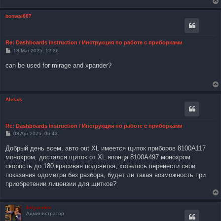
bonwal007
Re: Dashboards instruction / Инструкция по работе с приборками
P
18 Mar 2025, 12:36
o
s
can be used for mirage and xpander?
t
Alekxk
Re: Dashboards instruction / Инструкция по работе с приборками
P
03 Apr 2025, 06:43
o
s
Добрый день всем, авто out XL имеется щиток приборов 8100A117
t
монохром, достался щиток от XL японца 8100A497 монохром
скорость до 180 красивая подсветка, хотелось перенести свои
показания одометра без разбора, будет ли такая возможность при
приобретении лицензии для щитков?
kolyandex
Администратор