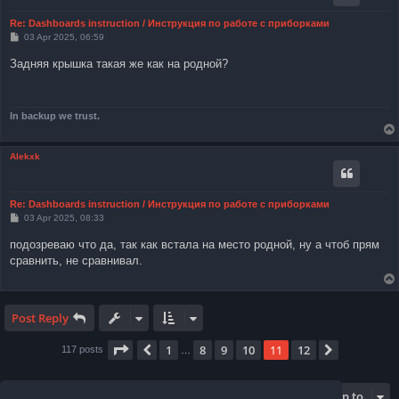
Re: Dashboards instruction / Инструкция по работе с приборками
P
03 Apr 2025, 06:59
o
s
Задняя крышка такая же как на родной?
t
In backup we trust.
Alekxk
Re: Dashboards instruction / Инструкция по работе с приборками
P
03 Apr 2025, 08:33
o
s
подозреваю что да, так как встала на место родной, ну а чтоб прям
t
сравнить, не сравнивал.
Post Reply
Page
11
of
12
1
8
9
10
11
12
Previous
Next
117 posts
…
Jump to