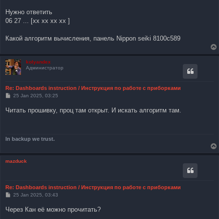
Нужно ответить
06 27 ... [xx xx xx xx ]
Какой алгоритм вычисления, панель Nippon seiki 8100c589
kolyandex
Администратор
Re: Dashboards instruction / Инструкция по работе с приборками
P
25 Jan 2025, 03:25
o
s
Читать прошивку, проц там открыт. И искать алгоритм там.
t
In backup we trust.
mazduck
Re: Dashboards instruction / Инструкция по работе с приборками
P
25 Jan 2025, 03:43
o
s
Через Кан её можно прочитать?
t