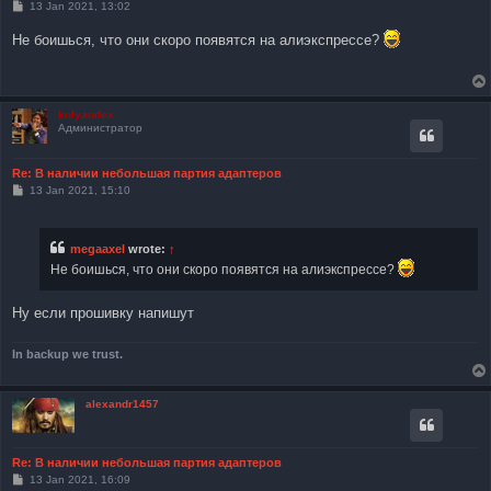
P
13 Jan 2021, 13:02
o
s
Не боишься, что они скоро появятся на алиэкспрессе?
t
kolyandex
Администратор
Re: В наличии небольшая партия адаптеров
P
13 Jan 2021, 15:10
o
s
t
megaaxel
wrote:
↑
Не боишься, что они скоро появятся на алиэкспрессе?
Ну если прошивку напишут
In backup we trust.
alexandr1457
Re: В наличии небольшая партия адаптеров
P
13 Jan 2021, 16:09