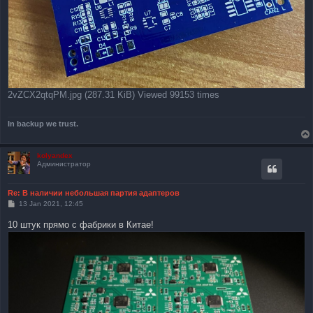
2vZCX2qtqPM.jpg (287.31 KiB) Viewed 99153 times
In backup we trust.
kolyandex
Администратор
Re: В наличии небольшая партия адаптеров
P
13 Jan 2021, 12:45
o
s
10 штук прямо с фабрики в Китае!
t