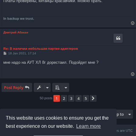
Платы проверены, китайцы красавчики. Можно брать.
t
In backup we trust.
Дмитрий Абакан
Re: В наличии небольшая партия адаптеров
P
18 Jan 2021, 17:14
o
s
мне надо на АУТ ХЛ 8г дорестаил. Подойдет мне ?
t
Post Reply
1
2
3
4
5
Next
50 posts
Jump to
This website uses cookies to ensure you get the
best experience on our website.
Learn more
Home
Board index
Delete cookies
All times are
UTC