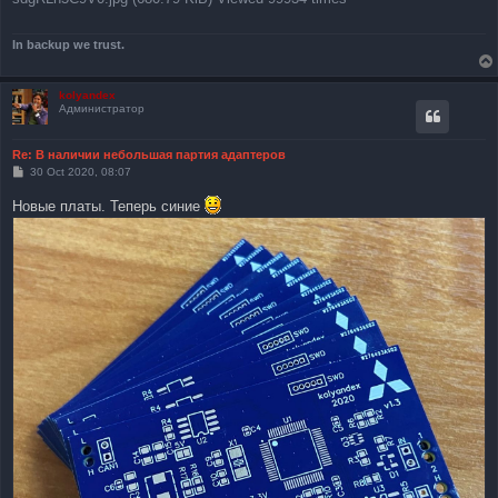
In backup we trust.
kolyandex
Администратор
Re: В наличии небольшая партия адаптеров
P
30 Oct 2020, 08:07
o
s
Новые платы. Теперь синие
t