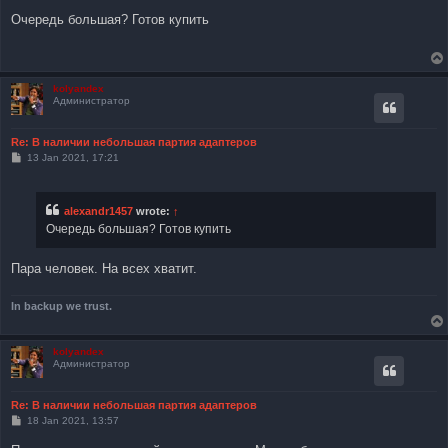
o
s
Очередь большая? Готов купить
t
kolyandex
Администратор
Re: В наличии небольшая партия адаптеров
P
13 Jan 2021, 17:21
o
s
t
alexandr1457
wrote:
↑
Очередь большая? Готов купить
Пара человек. На всех хватит.
In backup we trust.
kolyandex
Администратор
Re: В наличии небольшая партия адаптеров
P
18 Jan 2021, 13:57
o
s