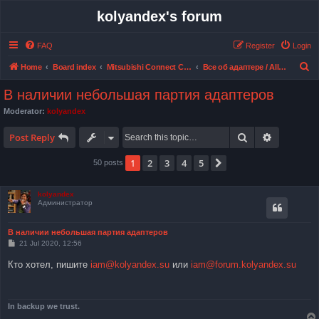
kolyandex's forum
FAQ
Register
Login
S
Home
Board index
Mitsubishi Connect CAN bus adapter
Все об адаптере / All about adapter
e
В наличии небольшая партия адаптеров
a
Moderator:
kolyandex
r
Search
Advanced 
c
Post Reply
h
1
2
3
4
5
Next
50 posts
kolyandex
Администратор
В наличии небольшая партия адаптеров
P
21 Jul 2020, 12:56
o
s
Кто хотел, пишите
iam@kolyandex.su
или
iam@forum.kolyandex.su
t
In backup we trust.